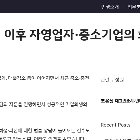
인평소개
업무
태 이후 자영업자·중소기업의
악화, 매출감소 등이 이어지면서 최근 중소·중견
관련 구성원
조윤상
대표변호사·변
상담과 자문을 진행하면서 성공적인 기업회생의
Recent Posts
회생·파산에 대한 법률 상담이 들어오는 건수도
들어오고 있는 상황”이라고 의견을 밝혔습니다.