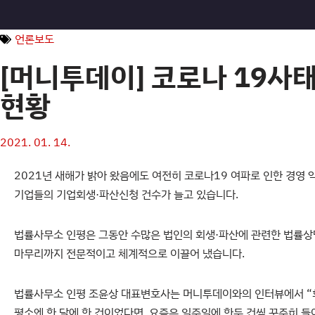
콘
언론보도
텐
[머니투데이] 코로나 19사
츠
현황
로
건
너
2021. 01. 14.
뛰
기
2021년 새해가 밝아 왔음에도 여전히 코로나19 여파로 인한 경영 
기업들의 기업회생·파산신청 건수가 늘고 있습니다.
법률사무소 인평은 그동안 수많은 법인의 회생·파산에 관련한 법률
마무리까지 전문적이고 체계적으로 이끌어 냈습니다.
법률사무소 인평 조윤상 대표변호사는 머니투데이와의 인터뷰에서 “
평소엔 한 달에 한 건이었다면, 요즘은 일주일에 한두 건씩 꾸준히 