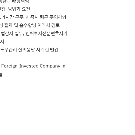
과징금과 배상책임
청, 방법과 요건
 4시간 근무 후 즉시 퇴근 주의사항
병 절차 및 흡수합병 계약서 검토
 준법감시 실무, 벤처투자전문변호사가
호사
 노무관리 질의응답 사례집 발간
a Foreign-Invested Company in
g