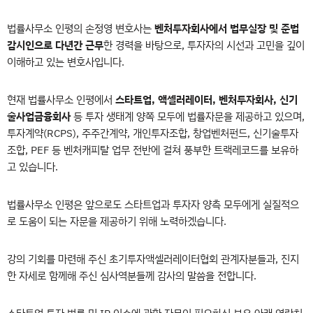
법률사무소 인평의 손정영 변호사는
벤처투자회사에서 법무실장 및 준법
감시인으로 다년간 근무
한 경력을 바탕으로, 투자자의 시선과 고민을 깊이
이해하고 있는 변호사입니다.
현재 법률사무소 인평에서
스타트업, 액셀러레이터, 벤처투자회사, 신기
술사업금융회사
등 투자 생태계 양쪽 모두에 법률자문을 제공하고 있으며,
투자계약(RCPS), 주주간계약, 개인투자조합, 창업벤처펀드, 신기술투자
조합, PEF 등 벤처캐피탈 업무 전반에 걸쳐 풍부한 트랙레코드를 보유하
고 있습니다.
법률사무소 인평은 앞으로도 스타트업과 투자자 양측 모두에게 실질적으
로 도움이 되는 자문을 제공하기 위해 노력하겠습니다.
강의 기회를 마련해 주신 초기투자액셀러레이터협회 관계자분들과, 진지
한 자세로 함께해 주신 심사역분들께 감사의 말씀을 전합니다.