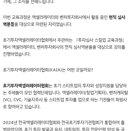
기에, 그 소식을 전해드립니다.
이번 교육과정은 액셀러레이터와 벤처투자회사에서 활동 중인
현직 심사
역분들
을 대상으로 마련된 자리였습니다.
초기투자액셀러레이터협회에서 주관하는 『투자심사 스킬업 교육과정』
에서 액셀러레이터, 벤처투자회사의 현직 심사역분들을 대상으로 강의를
진행하였습니다.
초기투자액셀러레이터협회(KAIA)는 어떤 곳일까요?
초기투자액셀러레이터협회
는 초기 스타트업의 투자와 성장지원을 담당하
는 주체들이 모인 협력단체입니다. 액셀러레이터(창업기획자), 벤처캐피탈
(VC), CVC, 기술지주사 등 스타트업 투자를 업으로 하는 기관들이 회원사
로 참여하고 있습니다.
2024년 한국액셀러레이터협회와 한국초기투자기관협회가 통합하여 출
범하였으며, 초기 투자 발굴과 유치, 네트워킹, 투자 전문인력 양성 등 국