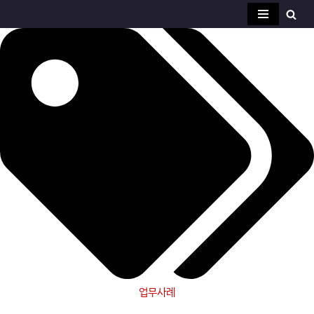
콘
텐
츠
로
건
너
뛰
기
업무사례