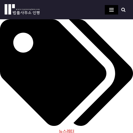
콘
텐
츠
로
건
너
뛰
기
뉴스레터