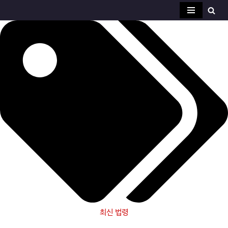
콘
텐
츠
로
건
너
뛰
기
최신 법령