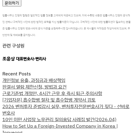
문의하기
법률사무소 인평의 칼럼은 일반적인 법률 정보를 고객에게 제공되고 있으며, 이에 수록된 내용은 법률사무소 인평의 공식적
인 견해나 구체적인 사안에 관한 법적인 효력을 지닌 법률자문이 아닙니다. 구체적인 사안에 대한 법률의견이 필요하신 분들
은 법률사무소 인평의 변호사에게 공식 자문을 요청해주시면 감사하겠습니다. 본 게시물의 저작권은 작성자에게 있으며, 무
단전재 및 재배포를 금지합니다.
관련 구성원
조윤상
대표변호사·변리사
Recent Posts
개인정보 유출, 과징금과 배상책임
판결서 열람 제한신청, 방법과 요건
근로기준법 개정안, 4시간 근무 후 즉시 퇴근 주의사항
[기업자문] 흡수합병 절차 및 흡수합병 계약서 검토
2026 벤처투자 준법감시 실무, 벤처투자전문변호사가 짚다 - 선바로
변호사
10인 미만 사업장 노무관리 질의응답 사례집 발간(2026.04)
How to Set Up a Foreign-Invested Company in Korea |
Inpyeong