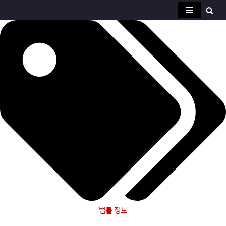
콘
텐
츠
로
건
너
뛰
기
법률 정보