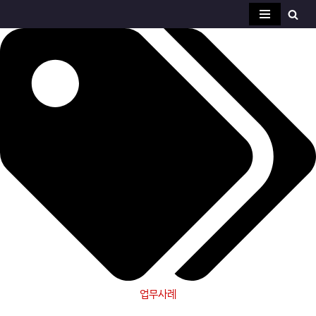
콘
텐
츠
로
건
너
뛰
기
업무사례