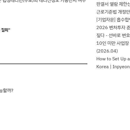
는 법정대리인(부모)의 대리신청도 가능한지 여부
판결서 열람 제한신
근로기준법 개정안,
[기업자문] 흡수합
2026 벤처투자
 질의”
짚다 - 선바로 변
10인 미만 사업장
(2026.04)
How to Set Up 
Korea | Inpyeon
능할까?