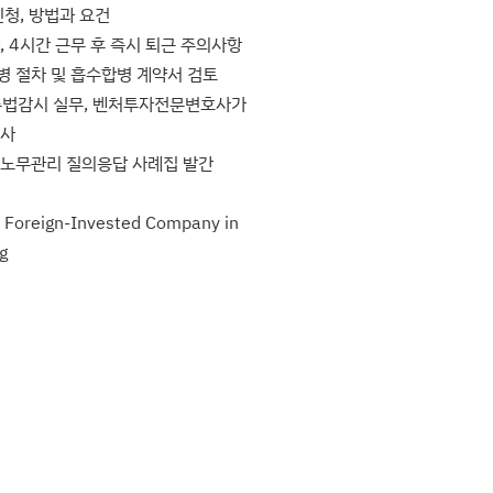
청, 방법과 요건
 4시간 근무 후 즉시 퇴근 주의사항
병 절차 및 흡수합병 계약서 검토
 준법감시 실무, 벤처투자전문변호사가
호사
 노무관리 질의응답 사례집 발간
a Foreign-Invested Company in
g