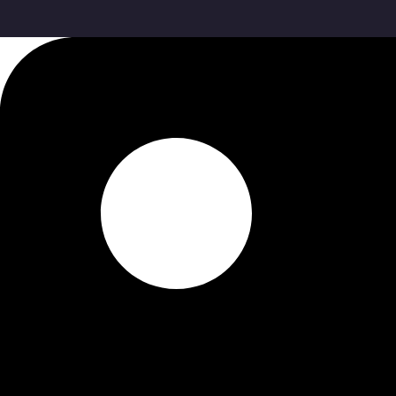
콘
텐
츠
로
건
너
뛰
기