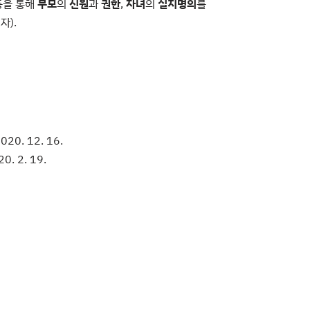
등을 통해
부모
의
신원
과
권한
,
자녀
의
실지명의
를
자).
. 12. 16.
 2. 19.