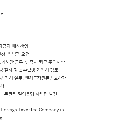
om
과징금과 배상책임
청, 방법과 요건
 4시간 근무 후 즉시 퇴근 주의사항
병 절차 및 흡수합병 계약서 검토
 준법감시 실무, 벤처투자전문변호사가
호사
 노무관리 질의응답 사례집 발간
a Foreign-Invested Company in
g