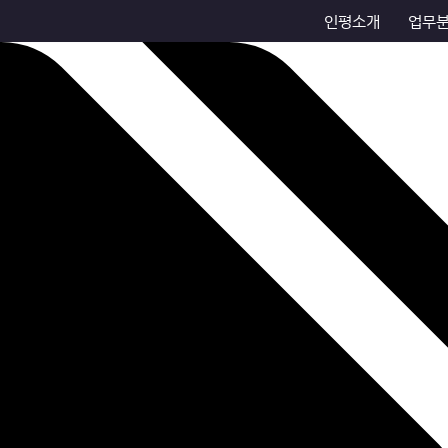
인평소개
업무