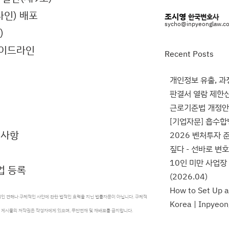
인) 배포
조시영
한국변호사
sycho@inpyeonglaw.c
)
가이드라인
Recent Posts
개인정보 유출, 
판결서 열람 제한신
근로기준법 개정안,
[기업자문] 흡수합
의사항
2026 벤처투자
짚다 - 선바로 변
10인 미만 사업장
업 등록
(2026.04)
How to Set Up 
인 견해나 구체적인 사안에 관한 법적인 효력을 지닌 법률자문이 아닙니다. 구체적
Korea | Inpyeon
 게시물의 저작권은 작성자에게 있으며, 무단전재 및 재배포를 금지합니다.