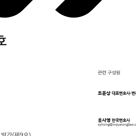
호
관련 구성원
조윤상
대표변호사·변
홍사영
한국변호사
syhong@inpyeonglaw.
 발간(제9호)