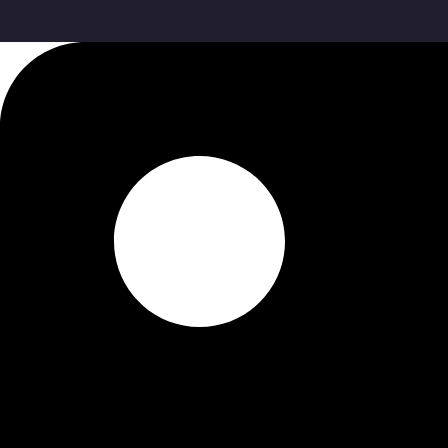
콘
텐
츠
로
건
너
뛰
기