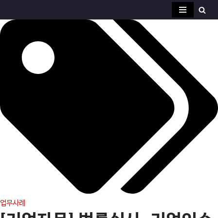
콘
텐
츠
로
건
너
뛰
기
업무사례