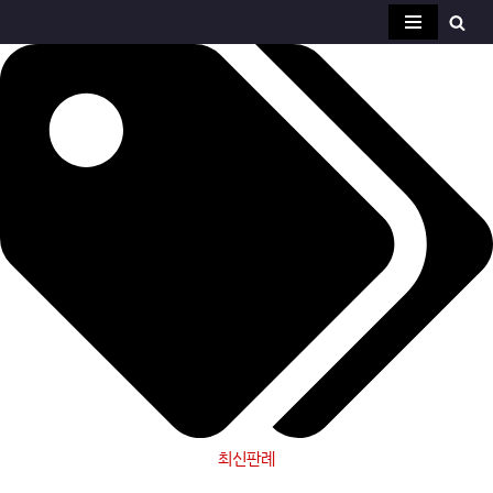
콘
텐
츠
로
건
너
뛰
기
최신판례