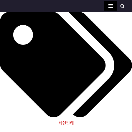
콘
텐
츠
로
건
너
뛰
기
최신판례