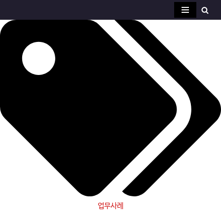
콘
텐
츠
로
건
너
뛰
기
업무사례