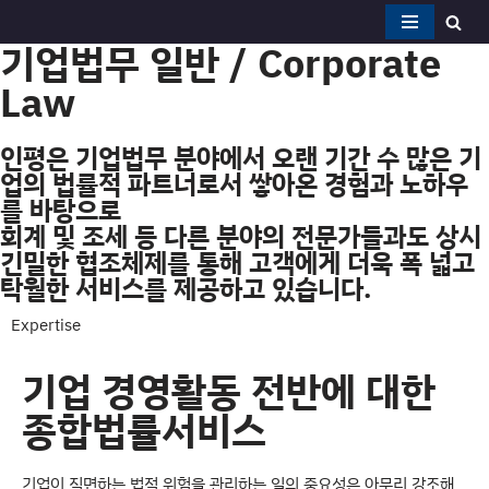
기업법무 일반 / Corporate
콘
Law
텐
츠
로
인평은 기업법무 분야에서 오랜 기간 수 많은 기
건
업의 법률적 파트너로서 쌓아온 경험과 노하우
너
를 바탕으로
뛰
회계 및 조세 등 다른 분야의 전문가들과도 상시
기
긴밀한 협조체제를 통해 고객에게 더욱 폭 넓고
탁월한 서비스를 제공하고 있습니다.
Expertise​
기업 경영활동 전반에 대한
종합법률서비스​​
기업이 직면하는 법적 위험을 관리하는 일의 중요성은 아무리 강조해