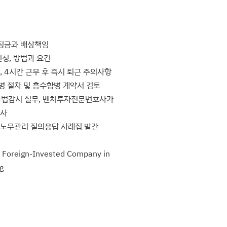
과징금과 배상책임
청, 방법과 요건
 4시간 근무 후 즉시 퇴근 주의사항
병 절차 및 흡수합병 계약서 검토
 준법감시 실무, 벤처투자전문변호사가
호사
 노무관리 질의응답 사례집 발간
a Foreign-Invested Company in
g