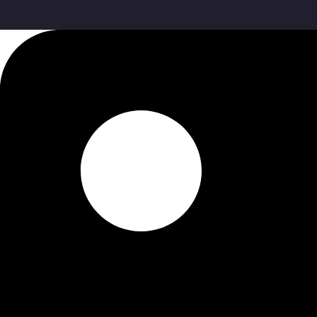
콘
텐
츠
로
건
너
뛰
기