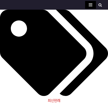
콘
텐
츠
로
건
너
뛰
기
최신판례