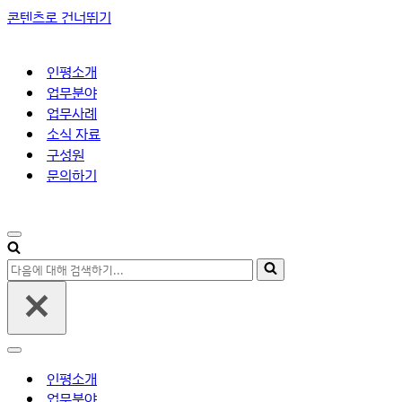
콘텐츠로 건너뛰기
인평소개
업무분야
업무사례
소식 자료
구성원
문의하기
내
비
다
게
음
이
에
션
메
대
뉴
해
내
검
비
인평소개
색
게
업무분야