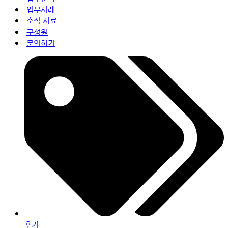
하
이
업무사례
션
기...
소식 자료
메
뉴
구성원
문의하기
후기