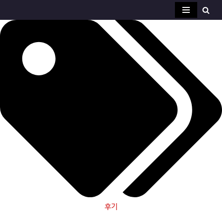
콘
텐
츠
로
건
너
뛰
기
후기